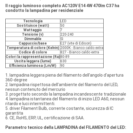
Il raggio luminoso completo AC120V E14 4W 470lm C37 ha
condotto la lampadina per residenziale
Tecnologia
LED
Sostituisce (watt)
50
Wattaggio
7
Tensione (v)
220-240
Dimmable
Sì
Cappuccio/base
E27 (vite di Edison)
Temperatura di colore (Kelvin)
2000K - Bianco caldo extra
Codice di colore
827 - Bianco caldo extra
Colori la rappresentazione (Ra)
80-89
Uscita leggera (lume)
630
Efficienza luminosa (Lm/W)
90
1. lampadina leggera piena del filamento dell'angolo d'apertura
360-degree
2. lampadina rispettosa dell'ambiente del filamento del LED,
nessun contenuto del mercurio
3. progettato secondo la lampadina incandescente tradizionale
4. lampadina istantanea del filamento di inizio LED A60, nessun
ritardo e luci intermittenti.
5. driver Filament Bulb, corrente costante, sicurezza di IC
garantita
6. CE, RoHS, ERP, UL, certificazione di SAA.
Parametro tecnico della LAMPADINA del FILAMENTO del LED: