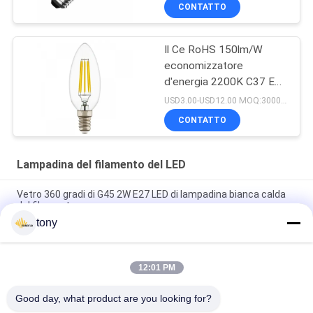
CONTATTO
Il Ce RoHS 150lm/W
economizzatore
d'energia 2200K C37 E26
ha condotto la lampadina
USD3.00-USD12.00 MOQ:3000pcs
del filamento
CONTATTO
Lampadina del filamento del LED
Vetro 360 gradi di G45 2W E27 LED di lampadina bianca calda
del filamento
tony
Lampadina d'annata del filamento 3000k di contabilità
elettromagnetica 80CRI AC120V 120lm/W E27
12:01 PM
Lampadina residenziale del filamento di RoHS IP20 100LM/W
4000k G45 LED
Good day, what product are you looking for?