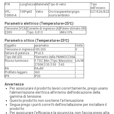
P/N
Lunghezza
Materiale
Tipo di vetro
Tipo
dell'incavo
VFL-
108*φ60
Vetro
Oro trasparente/grigio
E27/E26/B22
10860-A
scuro/ambrato
Parametro elettrico (Temperature=25℃)
Tensione (VCA)
Corrente di ingresso (A)
Potere stimato (W)
230V
Tipo: 0,013
4W±10%
Parametro ottico (Temperature=25℃)
Oggetto
parametro
Unità
Tensione in ingresso
185-265
V
fattore di potenza
PF≥0.5
-
Tipo del LED
Filamento della PANNOCCHIA
-
Flusso luminoso
Il TDC
Min:
Tipo:
Massimo:
Lm/W
2700K
135
150
165
RA
RA≥80
-
Profilato leggero
360
-
IPX
IP20
-
Avvertenze
Per assicurare il prodotto lavori correttamente, prego usano
l'alimentazione elettrica all'interno dell'indicazione della
gamma di tensione.
Questo prodotto non sostiene l'attenuazione
Segua prego i punti corretti dell'installazione per installare il
prodotto.
Per assicurare l'efficacia e la sicurezza, non faccia prego alta