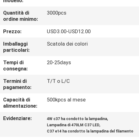
modello:
CONTROLLO
Quantità di
3000pcs
DI
ordine minimo:
QUALITÀ
Prezzo:
USD3.00-USD12.00
CONTATTICI
Imballaggi
Scatola dei colori
particolari:
Tempi di
20-25days
RICHIEDA
consegna:
UNA
Termini di
T/T o L/C
CITAZIONE
pagamento:
Capacità di
500kpcs al mese
MAPPA
alimentazione:
DEL
Evidenziare:
,
4W c37 ha condotto la lampadina
,
SITO
Lampadina di 470LM C37 LED
C37 e14 ha condotto la lampadina del filamento