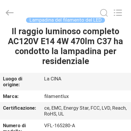
Filamentlux
Smart
Technology
Co.,
LTD.
Lampadina del filamento del LED
All
Rights
Il raggio luminoso completo
CASA
Reserved.
AC120V E14 4W 470lm C37 ha
PRODOTTI
condotto la lampadina per
residenziale
CIRCA
NOI
Luogo di
La CINA
origine:
GIRO
Marca:
filamentlux
DELLA
Certificazione:
ce, EMC, Energy Star, FCC, LVD, Reach,
RoHS, UL
FABBRICA
Numero di
VFL-165280-A