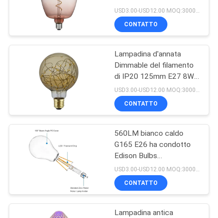
PRIVACY
USD3.00-USD12.00 MOQ:3000pcs
CONTATTO
POLICY
23
Striscia principale
Lampadina d'annata
Dimmable del filamento
PANNOCCHIA
di IP20 125mm E27 8W
LED
USD3.00-USD12.00 MOQ:3000pcs
CONTATTO
560LM bianco caldo
23
G165 E26 ha condotto
Lampade
Edison Bulbs
surdimensionato
USD3.00-USD12.00 MOQ:3000pcs
fluorescenti al neon
CONTATTO
del LED
Lampadina antica