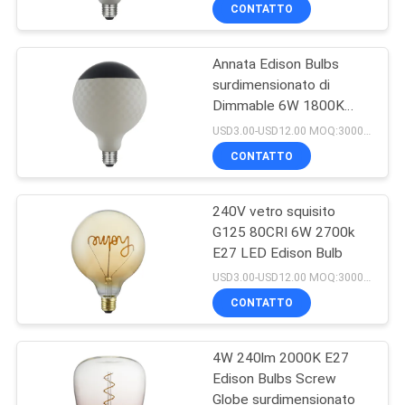
E27 LED
CONTROLLO
CONTATTO
DI
Annata Edison Bulbs
QUALITÀ
51
surdimensionato di
Dimmable 6W 1800K
LAMPADINA DEL
CONTATTICI
200mm
USD3.00-USD12.00 MOQ:3000pcs
LED G9
CONTATTO
RICHIEDA
240V vetro squisito
UNA
G125 80CRI 6W 2700k
CITAZIONE
E27 LED Edison Bulb
47
USD3.00-USD12.00 MOQ:3000pcs
Lampadina del LED
MAPPA
CONTATTO
DEL
R7S
4W 240lm 2000K E27
SITO
Edison Bulbs Screw
Globe surdimensionato