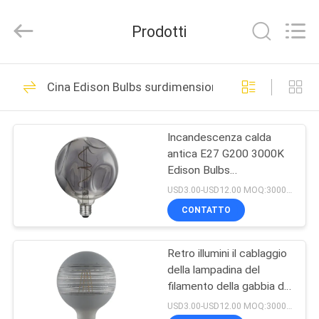
Filamentlux
Smart
Technology
Prodotti
Co.,
LTD.
All
Rights
CASA
Reserved.
39
Cina Edison Bulbs surdimensionato
Sostituzione LED
PRODOTTI
Hid
Incandescenza calda
antica E27 G200 3000K
CIRCA
Edison Bulbs
NOI
surdimensionato
USD3.00-USD12.00 MOQ:3000pcs
CONTATTO
28
GIRO
Lampadina del
Retro illumini il cablaggio
DELLA
della lampadina del
FABBRICA
filamento del LED
filamento della gabbia di
scoiattolo di 4W 2700k
USD3.00-USD12.00 MOQ:3000pcs