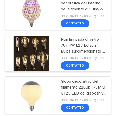
decorativa dell'interno
del filamento di 90lm/W
17
2000k G125 E27
USD3.00-USD12.00 MOQ:3000pcs
Dimmable
Striscia astuta del
CONTATTO
LED
Non lampada di vetro
70lm/W E27 Edison
Bulbs surdimensionato di
radiazione di IR
USD3.00-USD12.00 MOQ:3000pcs
CONTATTO
12
Edison Bulbs
Globo decorativo del
filamento 2200k 177MM
surdimensionato
G125 LED del dispositivo
di vetro
USD3.00-USD12.00 MOQ:3000pcs
CONTATTO