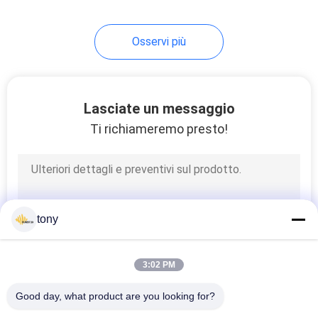
18
Osservi più
striscia di 230V LED
Lasciate un messaggio
Ti richiameremo presto!
10
striscia di 120V LED
tony
3:02 PM
Good day, what product are you looking for?